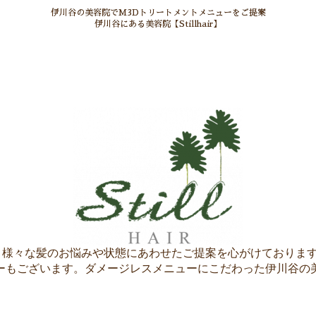
伊川谷の美容院でM3Dトリートメントメニューをご提案
伊川谷にある美容院【Stillhair】
ir】へ。様々な髪のお悩みや状態にあわせたご提案を心がけており
ーもございます。ダメージレスメニューにこだわった伊川谷の