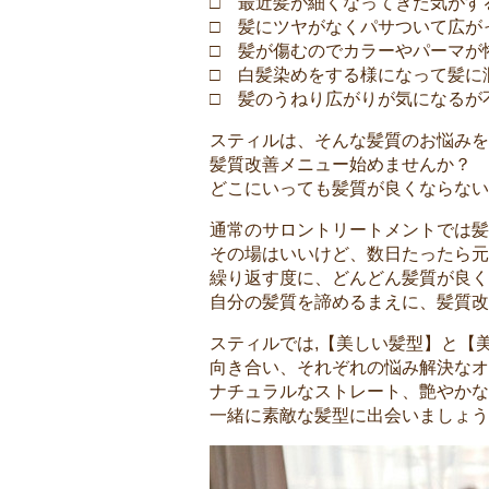
□ 最近髪が細くなってきた気がす
□ 髪にツヤがなくパサついて広が
□ 髪が傷むのでカラーやパーマが
□ 白髪染めをする様になって髪に
□ 髪のうねり広がりが気になるが
スティルは、そんな髪質のお悩みを
髪質改善メニュー始めませんか？
どこにいっても髪質が良くならない
通常のサロントリートメントでは髪
その場はいいけど、数日たったら元
繰り返す度に、どんどん髪質が良く
自分の髪質を諦めるまえに、髪質改
スティルでは,【美しい髪型】と【
向き合い、それぞれの悩み解決なオ
ナチュラルなストレート、艶やかな
一緒に素敵な髪型に出会いましょ